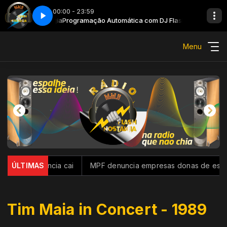
00:00 - 23:59
J FlashNostalgia
Programação Automática com DJ FlashNostalgia
Menu
 inadimplência cai
ÚLTIMAS
MPF denuncia empresas donas de estaleir
Tim Maia in Concert - 1989