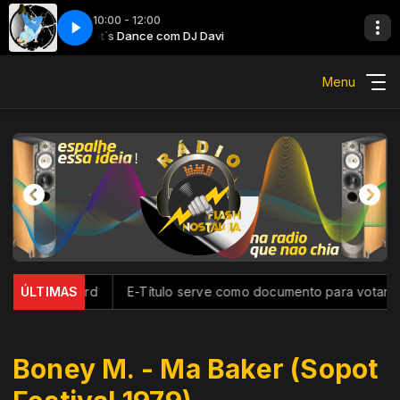
10:00 - 12:00
Let´s Dance com DJ Davi
Menu
forma Discord
ÚLTIMAS
E-Título serve como documento para votar; con
Boney M. - Ma Baker (Sopot