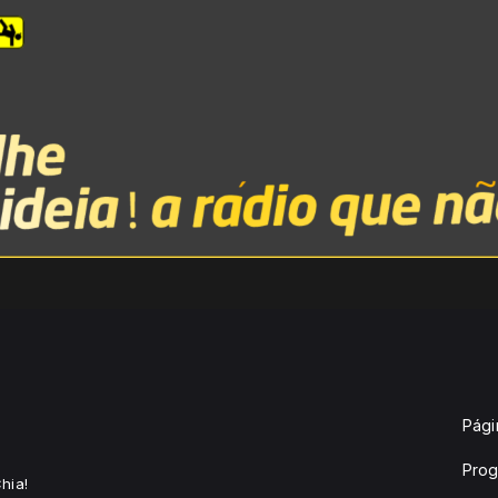
Págin
Pro
hia!