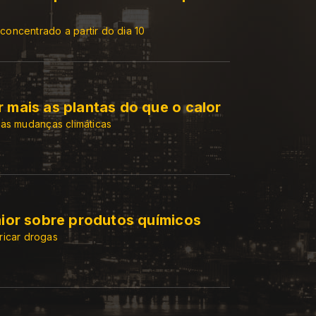
oncentrado a partir do dia 10
 mais as plantas do que o calor
 as mudanças climáticas
maior sobre produtos químicos
ricar drogas