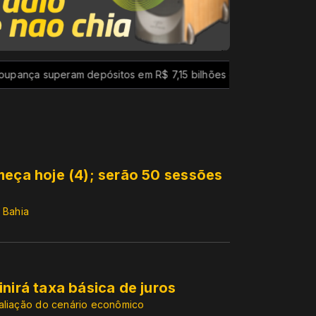
eram depósitos em R$ 7,15 bilhões em julho
“Super El Niño" 
meça hoje (4); serão 50 sessões
 Bahia
nirá taxa básica de juros
valiação do cenário econômico