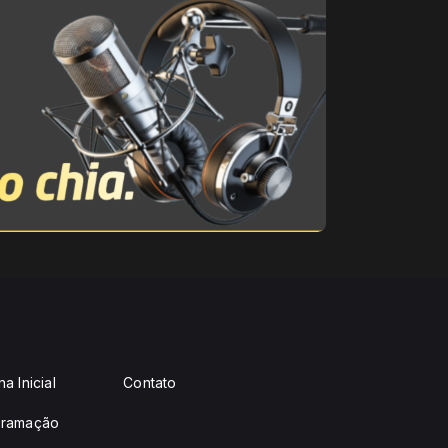
a Inicial
Contato
gramação