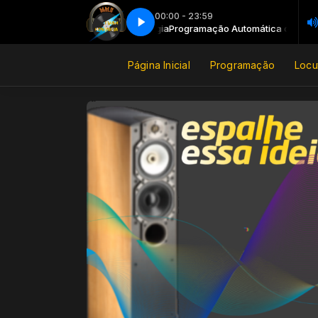
00:00 - 23:59
tica com DJ FlashNostalgia
Programação Automática com DJ FlashNosta
Página Inicial
Programação
Locu