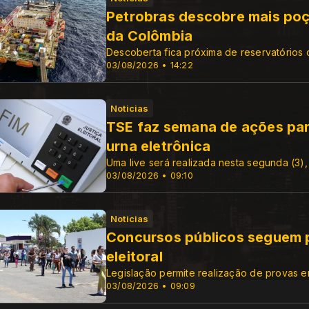
Petrobras descobre mais poç
da Colômbia
Descoberta fica próxima de reservatórios 
03/08/2026 • 14:22
Noticias
TSE faz semana de ações pa
urna eletrônica
Uma live será realizada nesta segunda (3),
03/08/2026 • 09:10
Noticias
Concursos públicos seguem p
eleitoral
Legislação permite realização de provas 
03/08/2026 • 09:09