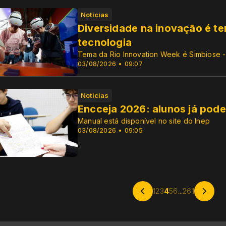
Noticias
Diversidade na inovação é te
tecnologia
Tema da Rio Innovation Week é Simbiose -
03/08/2026 • 09:07
Noticias
Encceja 2026: alunos já pode
Manual está disponível no site do Inep
03/08/2026 • 09:05
1
2
3
4
5
6
...
261