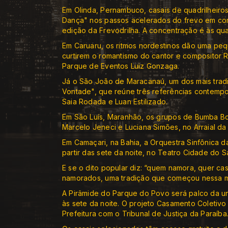
Em Olinda, Pernambuco, casais de quadrilheiros
Dança" nos passos acelerados do frevo em cort
edição da Frevodrilha. A concentração é às qua
Em Caruaru, os ritmos nordestinos dão uma pequ
curtirem o romantismo do cantor e compositor 
Parque de Eventos Luiz Gonzaga.
Já o São João de Maracanaú, um dos mais tradi
Vontade", que reúne três referências contempor
Saia Rodada e Luan Estilizado.
Em São Luís, Maranhão, os grupos de Bumba Bo
Marcelo Jeneci e Luciana Simões, no Arraial da
Em Camaçari, na Bahia, a Orquestra Sinfônica 
partir das sete da noite, no Teatro Cidade do S
E se o dito popular diz: “quem namora, quer cas
namorados, uma tradição que começou nessa m
A Pirâmide do Parque do Povo será palco da un
às sete da noite. O projeto Casamento Coletiv
Prefeitura com o Tribunal de Justiça da Paraíba