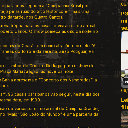
06
 e bailarinos seguem a "Companhia Brasil por
ejo pelas ruas do Sítio Histórico em mais uma
PG
tro da tarde, nos Quatro Cantos.
mi
ena trégua para os casais e visitantes do arraial
se
Roberto Carlos. O show começa às oito da noite no
cionais do Ceará, tem como atração o projeto "À
âneas do forró e da seresta: Zezo Potiguar, Raí
i e Tambor de Crioula dão lugar para o show de
 Praça Maria Aragão, às nove da noite.
da Bahia apresenta o “Concerto dos Namorados”, a
N
aber.
06
ar”, 96 casais paraibanos vão seguir, neste dia dos
Le
esma data, em 1999.
fi
ião de vários pares no arraial de Campina Grande,
o no “Maior São João do Mundo” é uma parceria da
.