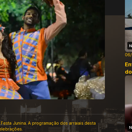
N
06
En
do
Festa Junina. A programação dos arraiais desta
N
celebrações.