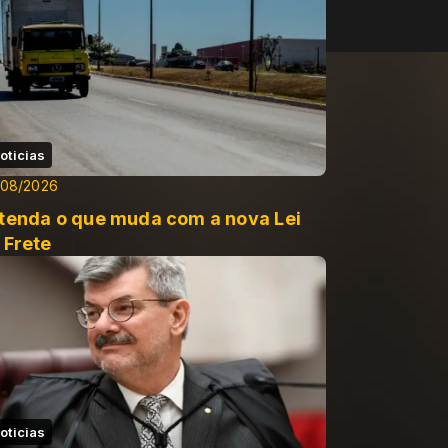
oticias
/08/2026
tenda o que muda com a nova Lei
 Frete
oticias