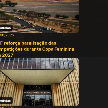
oticias
/08/2026
F reforça paralisação das
mpetições durante Copa Feminina
 2027
oticias
/08/2026