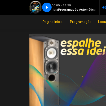
00:00 - 23:59
tica com DJ FlashNostalgia
Programação Automática com DJ FlashNost
Página Inicial
Programação
Locu