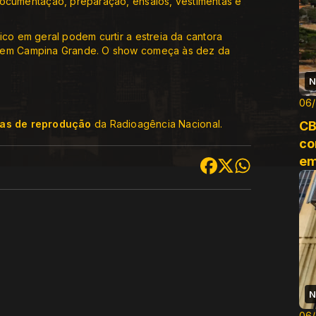
documentação, preparação, ensaios, vestimentas e
ico em geral podem curtir a estreia da cantora
, em Campina Grande. O show começa às dez da
N
06
cas de reprodução
da Radioagência Nacional.
CB
co
em
N
06