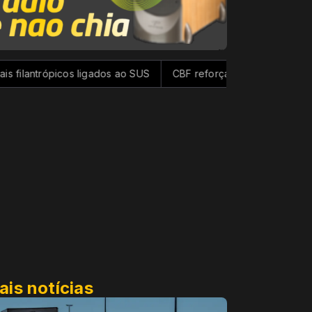
cos ligados ao SUS
CBF reforça paralisação das competições
ais notícias