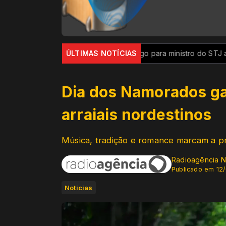
PGR pede perda de cargo para ministro do STJ acusado de c
ÚLTIMAS NOTÍCIAS
Dia dos Namorados ga
arraiais nordestinos
Música, tradição e romance marcam a p
Radioagência N
Publicado em 12
Noticias