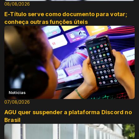
08/08/2026
E-Título serve como documento para votar;
conheça outras funções úteis
Noticias
07/08/2026
AGU quer suspender a plataforma Discord no
Brasil