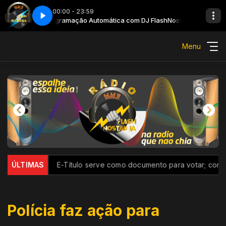
00:00 - 23:59
stalgia
Programação Automática com DJ FlashNostalgia
Menu
cord
ÚLTIMAS
E-Título serve como documento para votar; conheça outr
Polícia faz ação para