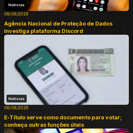
Noticias
08/08/2026
Agência Nacional de Proteção de Dados
investiga plataforma Discord
Noticias
08/08/2026
E-Título serve como documento para votar;
conheça outras funções úteis