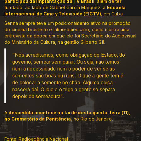
participou da implantação da TV Brasil
, além de ter
fundado, ao lado de Gabriel Garcia Marquez, a
Escuela
Internacional de Cine y Televisión (EICTV)
, em Cuba.
Senna sempre teve um posicionamento ativo na promoção
do cinema brasileiro e latino-americano, como mostra uma
entrevista da época em que ele foi Secretário do Audiovisual
do Ministério da Cultura, na gestão Gilberto Gil.
"Nós acreditamos, como obrigação do Estado, do
governo, semear sem parar. Ou seja, não temos
nem a necessidade nem o poder de ver se as
sementes são boas ou ruins. O que a gente tem é
de colocar a semente no chão. Alguma coisa
nascerá daí. O joio e o trigo a gente só separa
depois da semeadura".
A
despedida acontece na tarde desta quinta-feira (11),
no Crematório da Penitência
, no Rio de Janeiro.
Fonte: Radioagência Nacional