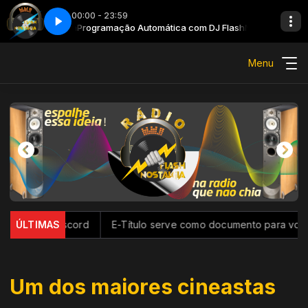
00:00 - 23:59
shNostalgia
Programação Automática com DJ FlashNostalgia
Menu
orma Discord
ÚLTIMAS
E-Título serve como documento para votar; conh
Um dos maiores cineastas