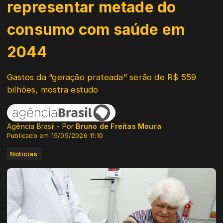
representar metade do
consumo com saúde em
2044
Gastos da “geração prateada” serão de R$ 559
bilhões, mostra estudo
Agência Brasil - Por
Bruno de Freitas Moura
Publicado em 15/05/2026 11:10
Noticias