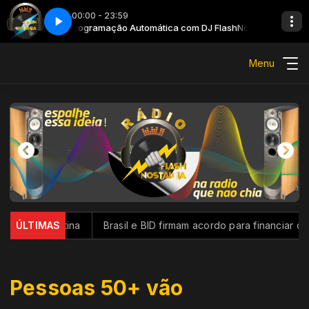
00:00 - 23:59
Nostalgia
Programação Automática com DJ FlashNostalgia
Menu
ca Latina
ÚLTIMAS
Brasil e BID firmam acordo para financiar combate 
Pessoas 50+ vão