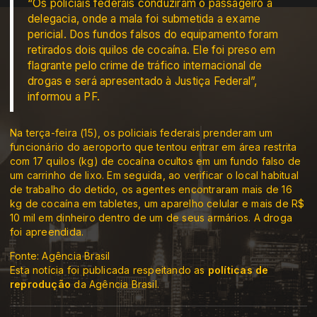
“Os policiais federais conduziram o passageiro à
delegacia, onde a mala foi submetida a exame
pericial. Dos fundos falsos do equipamento foram
retirados dois quilos de cocaína. Ele foi preso em
flagrante pelo crime de tráfico internacional de
drogas e será apresentado à Justiça Federal”,
informou a PF.
Na terça-feira (15), os policiais federais prenderam um
funcionário do aeroporto que tentou entrar em área restrita
com 17 quilos (kg) de cocaína ocultos em um fundo falso de
um carrinho de lixo. Em seguida, ao verificar o local habitual
de trabalho do detido, os agentes encontraram mais de 16
kg de cocaína em tabletes, um aparelho celular e mais de R$
10 mil em dinheiro dentro de um de seus armários. A droga
foi apreendida.
Fonte: Agência Brasil
Esta notícia foi publicada respeitando as
políticas de
reprodução
da Agência Brasil.