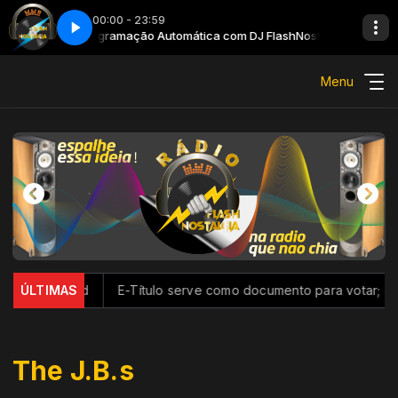
00:00 - 23:59
hNostalgia
Programação Automática com DJ FlashNostalgia
Menu
ma Discord
ÚLTIMAS
E-Título serve como documento para votar; conheç
The J.B.s