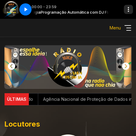
00:00 - 23:59
 DJ FlashNostalgia
Programação Automática com DJ FlashNostalgia
Menu
 aponta estudo
ÚLTIMAS
Agência Nacional de Proteção de Dados invest
Locutores