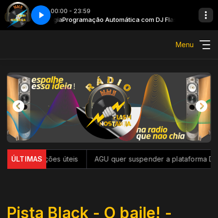
00:00 - 23:59
J FlashNostalgia
Programação Automática com DJ FlashNostalgia
Menu
outras funções úteis
ÚLTIMAS
AGU quer suspender a plataforma Discor
Pista Black - O baile! -