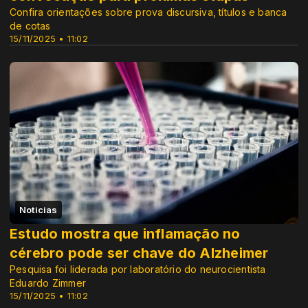
Confira orientações sobre prova discursiva, títulos e banca
de cotas
15/11/2025 • 11:02
Noticias
Estudo mostra que inflamação no
cérebro pode ser chave do Alzheimer
Pesquisa foi liderada por laboratório do neurocientista
Eduardo Zimmer
15/11/2025 • 11:02