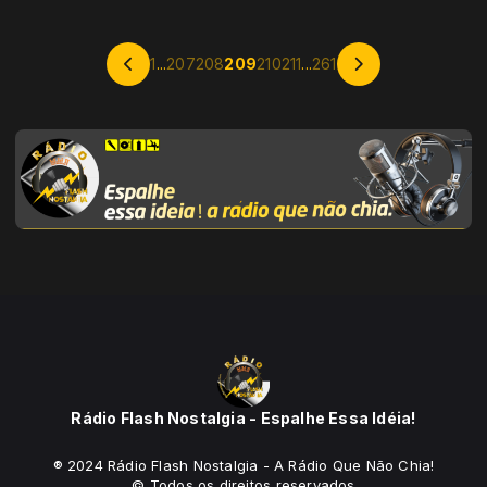
1
...
207
208
209
210
211
...
261
Rádio Flash Nostalgia - Espalhe Essa Idéia!
® 2024 Rádio Flash Nostalgia - A Rádio Que Não Chia!
© Todos os direitos reservados