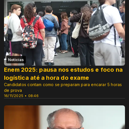
Noticias
Enem 2025: pausa nos estudos e foco na
logística até a hora do exame
Candidatos contam como se preparam para encarar 5 horas
de prova
16/11/2025 • 08:46