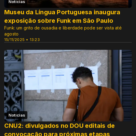
Noticias
Museu da Língua Portuguesa inaugura
exposição sobre Funk em São Paulo
Funk: um grito de ousadia e liberdade pode ser vista até
agosto
15/11/2025 • 13:23
Noticias
CNU2: divulgados no DOU editais de
convocação para próximas etapas