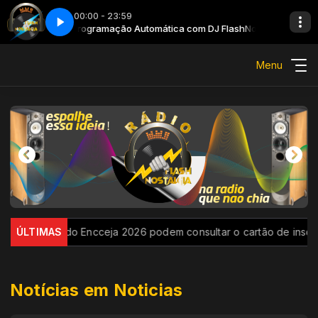
00:00 - 23:59
stalgia
Programação Automática com DJ FlashNostalgia
Menu
os do Encceja 2026 podem consultar o cartão de inscrição
ÚLTIMAS
E
Notícias em Noticias