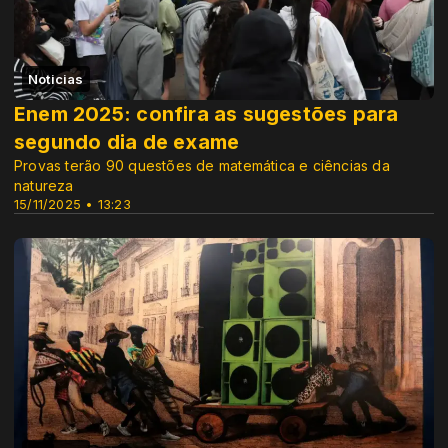
Noticias
Enem 2025: confira as sugestões para
segundo dia de exame
Provas terão 90 questões de matemática e ciências da
natureza
15/11/2025 • 13:23