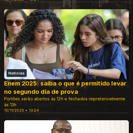
Noticias
Enem 2025: saiba o que é permitido levar
no segundo dia de prova
Portões serão abertos às 12h e fechados impreterivelmente
às 13h
15/11/2025 • 13:24