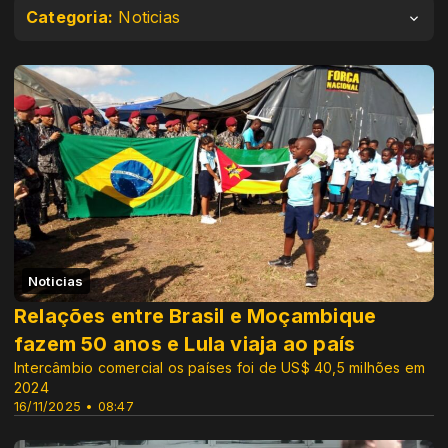
Categoria:
Noticias
Noticias
Relações entre Brasil e Moçambique
fazem 50 anos e Lula viaja ao país
Intercâmbio comercial os países foi de US$ 40,5 milhões em
2024
16/11/2025 • 08:47